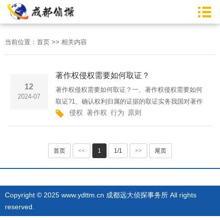
当前位置：
首页
>>
相关内容
著作权侵权需要如何取证？
12
著作权侵权需要如何取证？一、著作权侵权需要如何
2024-07
取证?1、确认权利归属的证据的取证实务我国对著作
侵权
著作权
行为
原则
权采用的是“自动保护”的原则，即只要作品创作完成
了，其著作权即已产生，不因是否登记而有所差异。
要证明著作权的···
首页
<<
1
1/1
>>
尾页
Copyright © 2025 www.ydttm.cn 成都远大侦探事务所 All rights
reserved.