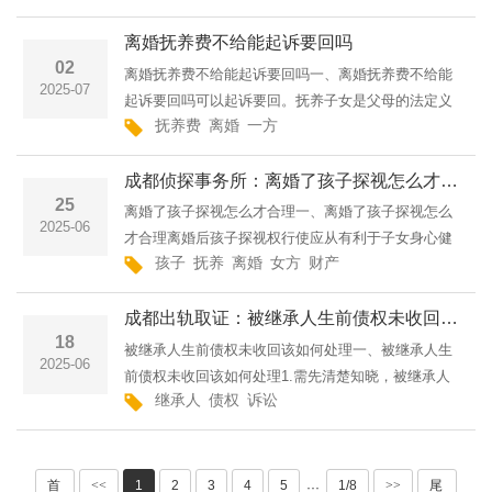
件事实的依据。只要录音没侵害他人权益、没违反法
离婚抚养费不给能起诉要回吗
律禁止规定，即便···
02
离婚抚养费不给能起诉要回吗一、离婚抚养费不给能
2025-07
起诉要回吗可以起诉要回。抚养子女是父母的法定义
抚养费
离婚
一方
务，离婚后不直接抚养子女的一方有支付抚养费的责
任。若其拒不支付抚养费，直接抚养子女的一方有权
成都侦探事务所：离婚了孩子探视怎么才合理
向法院提起抚养费···
25
离婚了孩子探视怎么才合理一、离婚了孩子探视怎么
2025-06
才合理离婚后孩子探视权行使应从有利于子女身心健
孩子
抚养
离婚
女方
财产
康出发，保障其正常生活、学习。探视方式和时间由
父母协商确定，可约定定期探视，如每周或每月一
成都出轨取证：被继承人生前债权未收回该如何处理
次，也可根据实际情···
18
被继承人生前债权未收回该如何处理一、被继承人生
2025-06
前债权未收回该如何处理1.需先清楚知晓，被继承人
继承人
债权
诉讼
的债权归属于其遗产范畴。倘若遗产里存有尚未收回
的债权，继承人能够充当债权人，借助与债务人进行
协商以及催讨等途···
首
<<
1
2
3
4
5
1/8
>>
尾
···