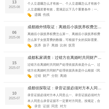
13
个人立遗嘱怎么才有效一、个人立遗嘱怎么才有效个
2025-08
人立遗嘱若要有效，需满足以下几个重要条件：一、
遗嘱
伤残
遗嘱人具备完全民事行为能力立遗嘱时，遗嘱人必须
处于神志清醒的状态，能够清晰、准确地表达自身的
成都婚外情取证：离婚后小孩抚养权费怎么算
真实意愿。这意味···
06
离婚后小孩抚养权费怎么算一、离婚后小孩抚养权费
2025-08
怎么算子女抚育费的数额，可根据子女的实际需要、
抚养
孩子
离婚
比例
抚育
父母双方的负担能力和当地的实际生活水平确定。有
固定收入的，抚育费一般可按其月总收入的百分之二
成都私家调查：过错方在离婚时共同财产处理依据具体是什么
十至三十的比例给···
15
过错方在离婚时共同财产处理依据具体是什么一、过
2025-07
错方在离婚时共同财产处理依据具体是什么根据《民
过错
财产
分割
离婚
法典》婚姻家庭编相关规定，离婚时，夫妻的共同财
产由双方协议处理；协议不成的，由人民法院根据财
成都侦探取证：录音证据必须对方本人同意么
产的具体情况，按···
10
录音证据必须对方本人同意么一、录音证据必须对方
2025-07
本人同意么录音证据不一定要对方同意。按规定，合
录音
证据
同意
对方
法取得且无疑问的视听资料或其复制件，能作认定案