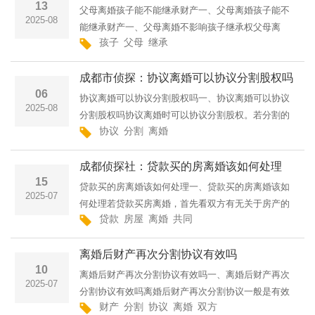
13
父母离婚孩子能不能继承财产一、父母离婚孩子能不
2025-08
能继承财产一、父母离婚不影响孩子继承权父母离
孩子
父母
继承
婚，并不影响孩子的继承权。在遗产继承方面，子女
本就是父母遗产的法定继承人之一。哪怕父母结束婚
成都市侦探：协议离婚可以协议分割股权吗
姻关系，孩子对父母···
06
协议离婚可以协议分割股权吗一、协议离婚可以协议
2025-08
分割股权吗协议离婚时可以协议分割股权。若分割的
协议
分割
离婚
是有限责任公司股权，夫妻双方协商一致将出资额部
分或者全部转让给该股东的配偶，过半数股东同意、
成都侦探社：贷款买的房离婚该如何处理
其他股东明确表示···
15
贷款买的房离婚该如何处理一、贷款买的房离婚该如
2025-07
何处理若贷款买房离婚，首先看双方有无关于房产的
贷款
房屋
离婚
共同
约定。有约定依约定处理。若协商不成，对于婚后共
同还贷及对应增值部分，由产权登记一方对另一方进
离婚后财产再次分割协议有效吗
行补偿。补偿数额
10
离婚后财产再次分割协议有效吗一、离婚后财产再次
2025-07
分割协议有效吗离婚后财产再次分割协议一般是有效
财产
分割
协议
离婚
双方
的。根据《民法典》相关规定，离婚后，一方发现另