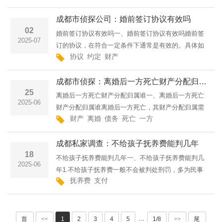
一方有隐藏、转移、变卖、毁损、挥霍夫妻共同财
成都市侦探公司：婚前签订协议有效吗
产，或者伪造夫妻共···
02
婚前签订协议有效吗一、婚前签订协议有效吗婚前签
2025-07
订的协议，在符合一定条件下通常是有效的。具体如
协议
约定
财产
下：1.内容合法：协议内容不得违反法律、行政法规
的强制性规定。例如，不能约定逃避税收等违法内
成都市侦探：离婚后一方死亡财产分配归属谁
容。2.不违背公序良···
25
离婚后一方死亡财产分配归属谁一、离婚后一方死亡
2025-06
财产分配归属谁离婚后一方死亡，其财产分配归属需
财产
离婚
债务
死亡
一方
根据具体情况来确定。首先，如果离婚后双方并未对
财产进行分割，那么在一方死亡时，其财产应按照法
成都私家调查：不给孩子抚养费能判几年
定继承来处理。法···
18
不给孩子抚养费能判几年一、不给孩子抚养费能判几
2025-06
年1.不给孩子抚养费一般不会被判处刑罚，多为民事
抚养费
支付
纠纷。若一方拒付，另一方可起诉法院，法院会判其
支付抚养费，还会规定支付期限和方式等。2.若对方
不履行判决，胜诉···
首
<<
1
2
3
4
5
1/8
>>
尾
···