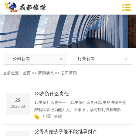
公司新闻
行业新闻
当前位置：
首页
>>
新闻动态
>>
公司新闻
13岁负什么责任
29
13岁负什么责任一、13岁负什么责任13岁在法律里是
2025-08
限制民事行为能力人。民事上，做纯获利或和年龄、
犯罪
法律
智力匹配的事有效，其他行为得法定代理人同意、追
认。刑事方面，通常不满14周岁犯罪不用担责。不过
父母离婚孩子能不能继承财产
12到14周岁，犯特···