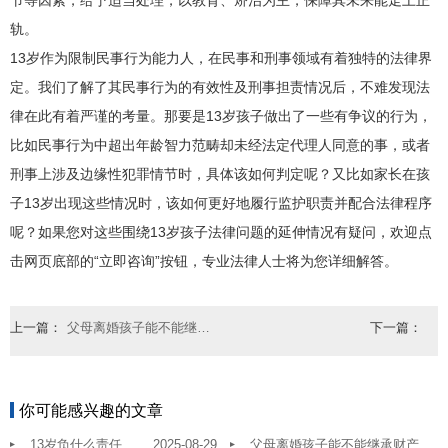
节等因素，给予适当处理，以教育、矫治为主，保障其未来能走上正
轨。
13岁作为限制民事行为能力人，在民事和刑事领域有着独特的法律界
定。我们了解了其民事行为的有效性及刑事担责情况后，不难发现法
律在此有着严谨的考量。那要是13岁孩子做出了一些有争议的行为，
比如民事行为中超出年龄智力范畴却未经法定代理人同意的事，或者
刑事上涉及边缘性犯罪情节时，具体该如何判定呢？又比如家长在孩
子13岁出现这些情况时，该如何更好地履行监护职责并配合法律程序
呢？如果您对这些围绕13岁孩子法律问题的延伸情况有疑问，欢迎点
击网页底部的“立即咨询”按钮，专业法律人士将为您详细解答。
上一篇：
父母离婚孩子能不能继承财产
下一篇：
你可能感兴趣的文章
13岁负什么责任
2025-08-29
父母离婚孩子能不能继承财产