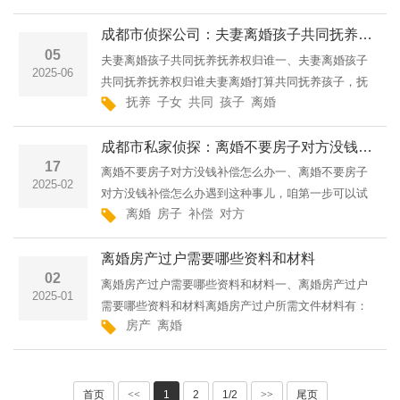
费，得看具体情形。若离婚协议或法院判决明确把学
成都市侦探公司：夫妻离婚孩子共同抚养抚养权归谁
费列为抚养费一项···
05
夫妻离婚孩子共同抚养抚养权归谁一、夫妻离婚孩子
2025-06
共同抚养抚养权归谁夫妻离婚打算共同抚养孩子，抚
抚养
子女
共同
孩子
离婚
养权归属还是得确定。从法律来讲，得看怎么对孩子
成长最有利。法院会综合考虑各种因素。孩子年龄很
成都市私家侦探：离婚不要房子对方没钱补偿怎么办
关键，两岁以下通···
17
离婚不要房子对方没钱补偿怎么办一、离婚不要房子
2025-02
对方没钱补偿怎么办遇到这种事儿，咱第一步可以试
离婚
房子
补偿
对方
着跟对方好好商量商量，一起制定一个分阶段来补偿
的计划，然后把这个计划写成一份具有法律效应的书
离婚房产过户需要哪些资料和材料
面协议，这样就能···
02
离婚房产过户需要哪些资料和材料一、离婚房产过户
2025-01
需要哪些资料和材料离婚房产过户所需文件材料有：
房产
离婚
离婚判决书或协议书原件及复印件，夫妻双方身份
证、户籍卡复印件，房产证及房产测绘证明。协议离
婚的，协议书要公证···
首页
<<
1
2
1/2
>>
尾页