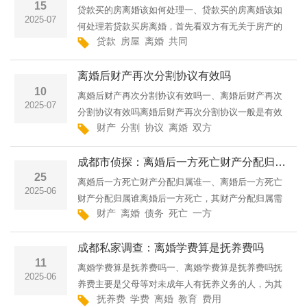
15
贷款买的房离婚该如何处理一、贷款买的房离婚该如
2025-07
何处理若贷款买房离婚，首先看双方有无关于房产的
贷款
房屋
离婚
共同
约定。有约定依约定处理。若协商不成，对于婚后共
同还贷及对应增值部分，由产权登记一方对另一方进
离婚后财产再次分割协议有效吗
行补偿。补偿数额
10
离婚后财产再次分割协议有效吗一、离婚后财产再次
2025-07
分割协议有效吗离婚后财产再次分割协议一般是有效
财产
分割
协议
离婚
双方
的。根据《民法典》相关规定，离婚后，一方发现另
一方有隐藏、转移、变卖、毁损、挥霍夫妻共同财
成都市侦探：离婚后一方死亡财产分配归属谁
产，或者伪造夫妻共···
25
离婚后一方死亡财产分配归属谁一、离婚后一方死亡
2025-06
财产分配归属谁离婚后一方死亡，其财产分配归属需
财产
离婚
债务
死亡
一方
根据具体情况来确定。首先，如果离婚后双方并未对
财产进行分割，那么在一方死亡时，其财产应按照法
成都私家调查：离婚学费算是抚养费吗
定继承来处理。法···
11
离婚学费算是抚养费吗一、离婚学费算是抚养费吗抚
2025-06
养费主要是父母等对未成年人有抚养义务的人，为其
抚养费
学费
离婚
教育
费用
承担生活、教育、医疗等费用。离婚学费是否算抚养