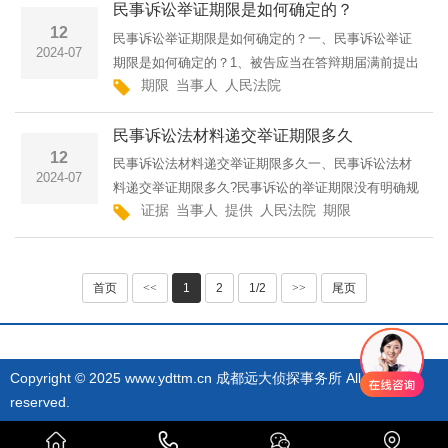
民事诉讼举证期限是如何确定的？
定的除外：(一)主···
12
民事诉讼举证期限是如何确定的？一、民事诉讼举证
2024-07
期限是如何确定的？1、被告应当在答辩期届满前提出
期限
当事人
人民法院
书面答辩，阐明其对原告诉讼请求及所依据的事实和
理由的意见。2、人民法院应当在送达案件受理通知书
民事诉讼法材料递交举证期限多久
和应诉通知书的···
12
民事诉讼法材料递交举证期限多久一、民事诉讼法材
2024-07
料递交举证期限多久?民事诉讼的举证期限没有明确规
证据
当事人
提供
人民法院
期限
定，是法院根据当事人的主张和案件审理情况确定
的。《中华人民共和国民事诉讼法》第六十八条当事
人对自己提出的主张···
首页
<<
1
2
1/2
>>
尾页
Copyright © 2025 www.ydttm.cn 成都远大侦探事务所 All rights
reserved.