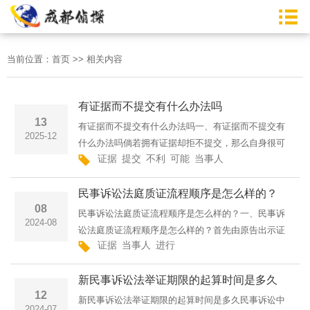
当前位置：
首页
>>
相关内容
有证据而不提交有什么办法吗
13
有证据而不提交有什么办法吗一、有证据而不提交有
2025-12
什么办法吗倘若拥有证据却拒不提交，那么自身很可
证据
提交
不利
可能
当事人
能会陷入不利的境地。从法律层面来讲，当事人负有
必须如实提交相关证据的责任，其目的是为了支撑自
民事诉讼法庭质证流程顺序是怎么样的？
己的主张或者反驳···
08
民事诉讼法庭质证流程顺序是怎么样的？一、民事诉
2024-08
讼法庭质证流程顺序是怎么样的？首先由原告出示证
证据
当事人
进行
据，同时对证据的形式、内容、来源及欲证明的事实
等内容进行陈述;然后由被告、第三人对原告提出的证
新民事诉讼法举证期限的起算时间是多久
据能力及证明力的···
12
新民事诉讼法举证期限的起算时间是多久民事诉讼中
2024-07