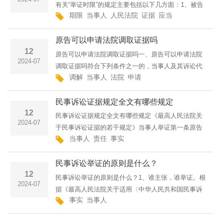
有关“举证时限”的规定主要包括以下几方面：1、被告
期限
当事人
人民法院
证据
应当
应当在答辩期届满前提出书面答辩，阐明其对原告诉
讼请求及所依据的事实和理由的意见。2、人民法院应
原告可以申请法院调取证据吗
当在送达案件···
12
原告可以申请法院调取证据吗一、原告可以申请法院
2024-07
调取证据吗符合下列条件之一的，当事人及其诉讼代
调解
当事人
法院
申请
理人可以申请人民法院调查收集证据：(一)申请调查
收集的证据属于国家有关部门保存并须人民法院依职
民事诉讼证据规定全文有哪些规定
权调取的档案材料···
12
民事诉讼证据规定全文有哪些规定《最高人民法院关
2024-07
于民事诉讼证据的若干规定》当事人举证第一条原告
当事人
责任
事实
向人民法院起诉或者被告提出反诉，应当附有符合起
诉条件的相应的证据材料。第二条当事人对自己提出
民事诉讼举证的原则是什么？
的诉讼请求所依据···
12
民事诉讼举证的原则是什么？1、谁主张，谁举证。根
2024-07
据《最高人民法院关于适用〈中华人民共和国民事诉
事实
当事人
讼法〉的解释》第九十一条的规定：人民法院应当依
照下列原则确定举证证明责任的承担，但法律另有规