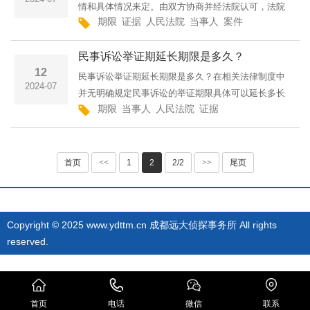
情和具体情况来定。由双方协商并经法院认可，法院
期限
证据
人民法院
当事人
案件
指定的普通程序不少于30日，但经双方当事人同意，
可以少于30日，前述举证时限届满后，基于特定事实
民事诉讼举证期延长期限是多久？
法院酌情要求提供···
12
民事诉讼举证期延长期限是多久？在相关法律制度中
2024-07
并无明确规定民事诉讼的举证期限具体可以延长多长
期限
当事人
人民法院
证据
时间，根据《中华人民共和国民事诉讼法》的规定，
如果在举证期限内提供证据有困难，可以向人民法院
申请延长期限，人···
首页
<<
1
2
2/2
>>
尾页
Copyright © 2025 www.ydttm.cn 成都远大侦探事务所 All rights
reserved.
首页
电话
微信
联系