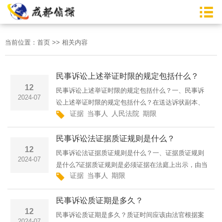
当前位置：
首页
>>
相关内容
民事诉讼上述举证时限的规定包括什么？
12
民事诉讼上述举证时限的规定包括什么？一、民事诉
2024-07
讼上述举证时限的规定包括什么？在送达诉状副本、
证据
当事人
人民法院
期限
应诉通知书时，可征求被告的意见。根据《中华人民
共和国民事诉讼法》第113条之规定，答辩期为15
民事诉讼法证据质证规则是什么？
天，因而举证期限不少···
12
民事诉讼法证据质证规则是什么？一、证据质证规则
2024-07
是什么?证据质证规则是必须证据在法庭上出示，由当
证据
当事人
期限
事人质证之后才能够对此裁判。逾期举证，指未在举
证期限内提交证据，其法律后果如下：《民事诉讼
民事诉讼质证期是多久？
法》第六十五条当事···
12
民事诉讼质证期是多久？质证时间应该由法官根据案
2024-07